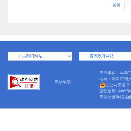
首页
主办单位：阜新
地址：阜新市细河区科
网站地图
辽公网安备 210
建议使用1440*7
网站监督举报热线：04