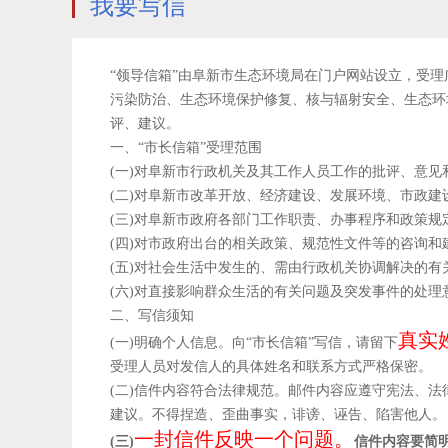
我要写信
“领导信箱”由阜新市生态环境局在门户网站设立，受
污染防治、生态环境保护修复、核与辐射安全、生态环
评、建议。
一、“市长信箱”受理范围
(一)对阜新市行政机关及其工作人员工作的批评、意见
(二)对阜新市改革开放、经济建设、发展环境、市政
(三)对阜新市政府各部门工作职责、办事程序和政策规
(四)对市政府出台的相关政策、规范性文件等的咨询和
(五)对社会生活中发生的、需由行政机关协调解决的有
(六)对直接影响群众生活的有关问题及突发事件的处理
二、写信须知
真实
(一)
明确个人信息。向“市长信箱”写信，请留下
受理人员对发信人的具体姓名和联系方式严格保密。
(二)信件内容符合法律规范。邮件内容应遵守宪法、
建议。不得捏造、歪曲事实，诽谤、诬告、陷害他人。
一封信件反映一个问题。
(三)
信件内容要简