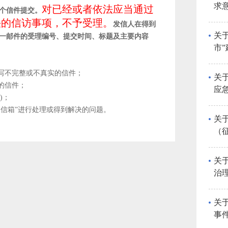
求
对已经或者依法应当通过
个信件提交。
决的信访事项，不予受理。
发信人在得到
关
一邮件的受理编号、提交时间、标题及主要内容
市”
意
填写不完整或不真实的信件；
关
的信件；
应
)；
长信箱”进行处理或得到解决的问题。
关
（
意
关
治
告
关
事
公