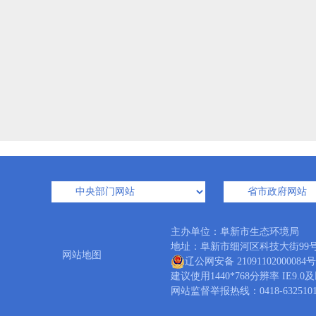
主办单位：阜新市生态环境局 
地址：阜新市细河区科技大街99号 邮编
网站地图
辽公网安备 21091102000084号
建议使用1440*768分辨率 IE9
网站监督举报热线：0418-6325101 