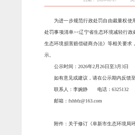
为进一步规范行政处罚自由裁量权使
处罚事项清单><辽宁省生态环境减轻行政处
生态环境损害赔偿磋商办法》等
相关要求
示。
公示时间：202
6
年
2
月2
6
日至
3
月
3
日
如有意见或建议，请在公示期内反馈
联系人：李婉静
电
话：
6325132
邮
箱：
fxhbfz@163.com
附件：关于修订《阜新市生态环境局