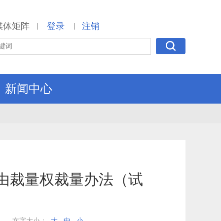
媒体矩阵
登录
注销
|
|
新闻中心
由裁量权裁量办法（试
文字大小：
大
中
小