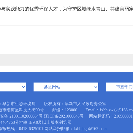
养与实践能力的优秀环保人才，为守护区域绿水青山、共建美丽
：阜新市生态环境局 版权所有：阜新市人民政府办公室
市细河区科技大街99号 邮编：123000 Email：fxhbjzwgk@163.co
备 21091102000084号
辽ICP备2021000648号
网站标识码：210900001
440*768分辨率 IE9.0及以上版本浏览器
热线：0418-6325101 网站举报邮箱：fxhbjbgs@163.com