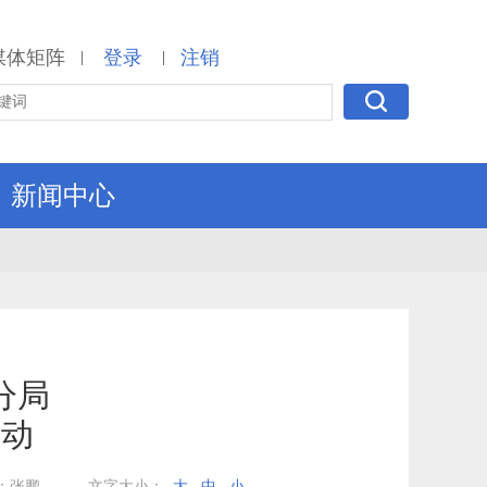
媒体矩阵
登录
注销
|
|
新闻中心
分局
活动
：张鹏
文字大小：
大
中
小