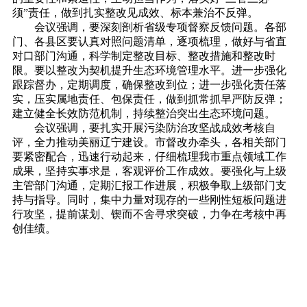
须”责任，做到扎实整改见成效、标本兼治不反弹。
会议强调，要深刻剖析省级专项督察反馈问题。各部
门、各县区要认真对照问题清单，逐项梳理，做好与省直
对口部门沟通，科学制定整改目标、整改措施和整改时
限。要以整改为契机提升生态环境管理水平。进一步强化
跟踪督办，定期调度，确保整改到位；进一步强化责任落
实，压实属地责任、包保责任，做到抓常抓早严防反弹；
建立健全长效防范机制，持续整治突出生态环境问题。
会议强调，要扎实开展污染防治攻坚战成效考核自
评，全力推动美丽辽宁建设。市督改办牵头，各相关部门
要紧密配合，迅速行动起来，仔细梳理我市重点领域工作
成果，坚持实事求是，客观评价工作成效。要强化与上级
主管部门沟通，定期汇报工作进展，积极争取上级部门支
持与指导。同时，集中力量对现存的一些刚性短板问题进
行攻坚，提前谋划、锲而不舍寻求突破，力争在考核中再
创佳绩。