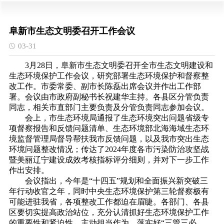
阜新市生态文明委召开工作会议
03-31
3月28日，阜新市生态文明委召开全市生态文明建设和
生态环境保护工作会议，研究部署生态环境保护和督察整
改工作。市委常委、副市长陈磊出席会议并作出工作部
署。会议由市政府副秘书长祝建华主持。各县区分管负责
同志，相关市直部门主要负责及分管负责同志参加会议。
会上，市生态环境局通报了生态环境突出问题省级专
项督察报告和反馈问题清单、生态环境部北海海域生态环
境监督管理局督导帮扶我市反馈问题，以及我市突出生态
环境问题整改情况；传达了
2024年度各市污染防治攻坚战
暨美丽辽宁建设成效考核指标评分细则，并对下一步工作
作出安排。
会议指出，今年是
“十四五”规划和全面振兴新突破三
年行动收官之年，同时中央生态环境保护第三轮督察极有
可能进驻我省，各项整改工作都迫在眉睫。各部门、各县
区要切实提高政治站位，充分认清抓好生态环境保护工作
的重要性和紧迫性，主动担当作为，落实好“三管三必