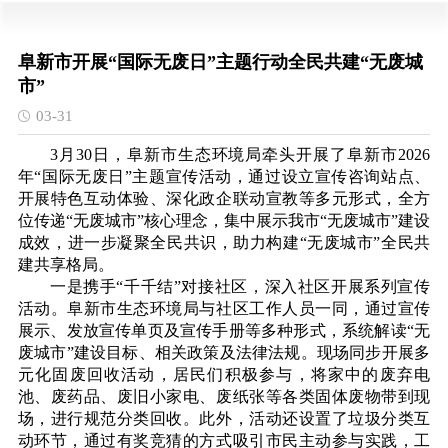
阜新市开展“国际无废日”主题行动全民共建“无废城
市”
03-31
3月30日，阜新市生态环境局牵头开展了阜新市2026
年“国际无废日”主题宣传活动，通过设立宣传咨询站点、
开展特色互动体验、深化政企联动宣教等多元形式，全方
位传递“无废城市”核心理念，集中展示我市“无废城市”建设
成效，进一步凝聚全民共识，助力构建“无废城市”全民共
建共享格局。
一是携手“千千结”对接社区，深入社区开展系列宣传
活动。阜新市生态环境局与社区工作人员一同，通过宣传
展示、发放宣传单页及宣传手册等多种形式，系统解读“无
废城市”建设目标、相关政策及法律法规。现场同步开展多
元化固废回收活动，居民们积极参与，将家中的废弃电
池、废药品、废旧小家电、废纸张等各类固体废物带到现
场，进行规范分类回收。此外，活动还设置了垃圾分类互
动环节，通过有奖竞猜的方式吸引市民主动参与实践，工