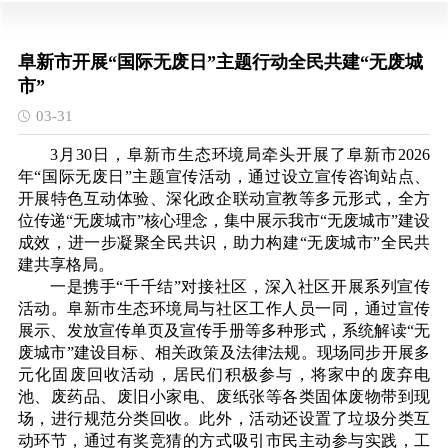
阜新市开展“国际无废日”主题行动全民共建“无废城
市”
03-31
3月30日，阜新市生态环境局牵头开展了阜新市2026
年“国际无废日”主题宣传活动，通过设立宣传咨询站点、
开展特色互动体验、深化政企联动宣教等多元形式，全方
位传递“无废城市”核心理念，集中展示我市“无废城市”建设
成效，进一步凝聚全民共识，助力构建“无废城市”全民共
建共享格局。
一是携手“千千结”对接社区，深入社区开展系列宣传
活动。阜新市生态环境局与社区工作人员一同，通过宣传
展示、发放宣传单页及宣传手册等多种形式，系统解读“无
废城市”建设目标、相关政策及法律法规。现场同步开展多
元化固废回收活动，居民们积极参与，将家中的废弃电
池、废药品、废旧小家电、废纸张等各类固体废物带到现
场，进行规范分类回收。此外，活动还设置了垃圾分类互
动环节，通过有奖竞猜的方式吸引市民主动参与实践，工