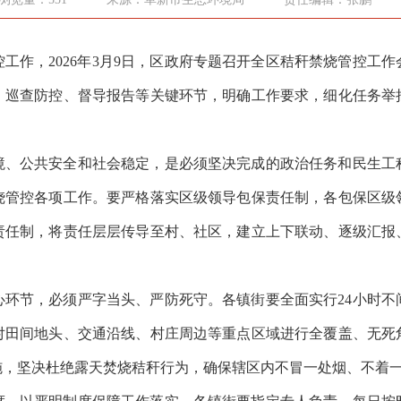
工作，2026年3月9日，区政府专题召开全区秸秆禁烧管控工
、巡查防控、督导报告等关键环节，明确工作要求，细化任务举
境、公共安全和社会稳定，是必须坚决完成的政治任务和民生工
烧管控各项工作。要严格落实区级领导包保责任制，各包保区级
责任制，将责任层层传导至村、社区，建立上下联动、逐级汇报
心环节，必须严字当头、严防死守。各镇街要全面实行24小时不
对田间地头、交通沿线、村庄周边等重点区域进行全覆盖、无死
施，坚决杜绝露天焚烧秸秆行为，确保辖区内不冒一处烟、不着