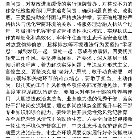
查问责，对整改进度缓慢的实行挂牌督办，对整改不力的
移交纪检监察部门严肃追责问责，确保问题真整改、改彻
底。三要坚持助企纾困与严格执法并举。要正确处理好严
格执法与优化营商环境的关系，将服务理念融入执法全过
程，积极推行包容审慎监管和柔性执法模式，实现执法工
作的精细化和高效化，牢牢守住全市生态环境安全底线。
对故意偷排偷放、超标排放等环境违法行为要坚持“零容
忍”，做到发现一起、查处一起，形成有效震慑。四要切实
转变工作作风。要坚持高标准、严要求，深入基层一线，
倾听群众呼声，着力解决实际问题，坚决反对形式主义、
官僚主义。要坚决克服“老好人”思想，敢于动真碰硬，对
重点领域和关键环节的难点堵点，要敢于担当、主动作
为，以扎实的工作作风推动各项任务部署落地见效。五要
高度重视系统队伍建设。要加大对年轻干部的培养与使
用，大胆提拔政治素质高、业务能力强的优秀干部，落实
好干部轮岗交流制度，通过多岗位锻炼全面提升年轻干部
专业知识和综合能力。要经常性开展党性党风党纪教育，
在全系统营造风清气正的政治生态。六要全面做好迎接新
一轮生态环境保护督察工作。中央生态环境保护督察是一
项重大政治任务。市生态环境局要切实履行好牵头抓总职