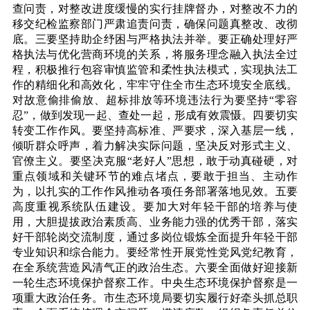
查问责，对整改进度缓慢的实行挂牌督办，对整改不力的
移交纪检监察部门严肃追责问责，确保问题真整改、改彻
底。三要坚持助企纾困与严格执法并举。要正确处理好严
格执法与优化营商环境的关系，将服务理念融入执法全过
程，积极推行包容审慎监管和柔性执法模式，实现执法工
作的精细化和高效化，牢牢守住全市生态环境安全底线。
对故意偷排偷放、超标排放等环境违法行为要坚持“零容
忍”，做到发现一起、查处一起，形成有效震慑。四要切实
转变工作作风。要坚持高标准、严要求，深入基层一线，
倾听群众呼声，着力解决实际问题，坚决反对形式主义、
官僚主义。要坚决克服“老好人”思想，敢于动真碰硬，对
重点领域和关键环节的难点堵点，要敢于担当、主动作
为，以扎实的工作作风推动各项任务部署落地见效。五要
高度重视系统队伍建设。要加大对年轻干部的培养与使
用，大胆提拔政治素质高、业务能力强的优秀干部，落实
好干部轮岗交流制度，通过多岗位锻炼全面提升年轻干部
专业知识和综合能力。要经常性开展党性党风党纪教育，
在全系统营造风清气正的政治生态。六要全面做好迎接新
一轮生态环境保护督察工作。中央生态环境保护督察是一
项重大政治任务。市生态环境局要切实履行好牵头抓总职