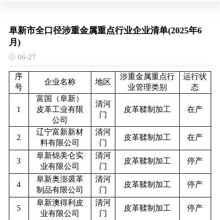
阜新市全口径涉重金属重点行业企业清单(2025年6
月)
06-27
序
涉重金属重点行
运行状
企业名称
地区
号
业管理类别
态
富国（阜新）
清河
1
皮革工业有限
皮革鞣制加工
在产
门
公司
辽宁富新新材
清河
2
皮革鞣制加工
在产
料有限公司
门
阜新锦美仑实
清河
3
皮革鞣制加工
停产
业有限公司
门
阜新奥澎裘革
清河
4
皮革鞣制加工
停产
制品有限公司
门
阜新澳得利皮
清河
5
皮革鞣制加工
停产
业有限公司
门