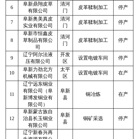
阜新鼎翔皮草
清河
6
皮革鞣制加工
停产
有限公司
门
阜新奥美真皮
清河
7
皮革鞣制加工
停产
实业有限公司
门
阜新市恒鑫皮
清河
8
草制品有限公
皮革鞣制加工
停产
门
司
辽宁阿尔法液
开发
9
设置电镀车间
停产
压有限公司
区
阜新力劲北方
太平
10
设置电镀车间
在产
机械有限公司
区
辽宁远东铜业
有限公司（阜
阜新
11
铜冶炼
在产
新博发铜业有
县
限公司）
阜新蒙古族自
阜新
12
治县长玉铜业
铜矿采选
停产
县
有限公司
辽宁新春兴再