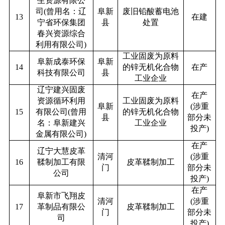
生资源有限公
司(曾用名：辽
阜新
废旧铅酸蓄电池
13
在建
宁省环保集团
县
处置
春兴资源综合
利用有限公司)
工业固废为原料
阜新成泰环保
阜新
14
的锌无机化合物
在产
科技有限公司
县
工业企业
辽宁建兴固废
在产
资源循环利用
工业固废为原料
阜新
(涉重
15
有限公司(曾用
的锌无机化合物
县
部分未
名：阜新建兴
工业企业
投产)
金属有限公司)
在产
辽宁大慧皮革
清河
(涉重
16
鞣制加工有限
皮革鞣制加工
门
部分未
公司
投产)
在产
阜新市飞翔皮
清河
(涉重
17
革制品有限公
皮革鞣制加工
门
部分未
司
投产)