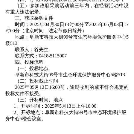
（五）参加政府采购活动前三年内，在经营活动中没
有重大违法记录
。
三、获取采购文件
时间：
2025年04月30日13时00分至2025年05月08日17
时00分（北京时间，法定节假日除外）
地点：阜新市科技大街
99号市生态环境保护服务中心5
楼513
联系人：谷先生
联系方式：
0418-5115007
四
、
投标
流程
（一）投标地点
阜新市科技大街
99号市生态环境保护服务中心5楼513
（二）投标截止时间
2025年
05
月
12
日
16:00前，逾期收到的或不符合规定的
投标文件不接受。
（三）开标时间、地点
1
、
开标时间：
2025年
5
月
13
日上午
10:00
2
、
开标地点：阜新市科技大街
99号市生态环境保护服
务中心5楼会议室。