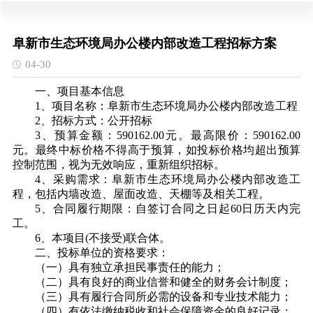
阜新市生态环境局办公楼内部改造工程招标方案
04-30
一、项目基本信息
1、
项目名称
：
阜新市生态环境局办公楼内部改造工程
2、招标
方式：
公开招标
3、
预算金额
：
590162.00元。最高限价：590162.00
元。最终中标价格不得高于预算，如投标价格均超出预算
控制范围，视为无效响应，重新组织招标。
4、
采购需求：阜新市生态环境局办公楼内部改造工
程
，
包括
内墙改造、屋面改造、天棚等及相关工程
。
5、
合同履行
期限：
自签订合同之日起
60日历天内完
工
。
6、
本项目
(不接受)
联合体。
二、投标单位
的资格要求：
（
一
）
具有独立承担民事责任的能力；
（二）具有良好的商业信誉和健全的财务会计制度；
（三）具有履行合同所必需的设备和专业技术能力；
（四）有依法缴纳税收和社会保障资金的良好记录；