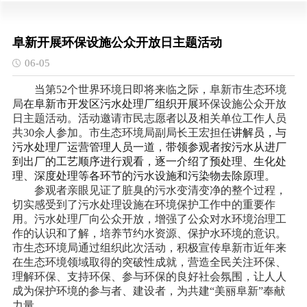
阜新开展环保设施公众开放日主题活动
06-05
当第
52个世界环境日即将来临之际，阜新市生态环境
局
在阜新市开发区污水处理厂组织开展
环保设施公众开放
日主题活动。活动邀请市民志愿者以及相关单位工作人员
共
30余人参加。市生态环境局副局长王宏担任
讲解员，与
污水处理厂运营管理人员一道，带领参观者按污水从进厂
到出厂的工艺顺序进行观看，逐一介绍了预处理、生化处
理、深度处理等各环节的污水设施和污染物去除原理。
参观者亲眼
见证
了脏臭的污水变清变净的整个过程，
切实感受到了污水处理设施在环境保护工作中的重要作
用。污水处理厂向公众开放，增强了公众对水环境治理工
作的认识和了解，培养节约水资源、保护水环境的意识。
市生态环境局通过组织此次活动，积极宣传阜新市近年来
在生态环境领域取得的突破性成就，营造全民关注环保、
理解环保、支持环保、参与环保的良好社会氛围，让人人
成为保护环境的参与者、建设者，为共建
“美丽阜新”奉献
力量。